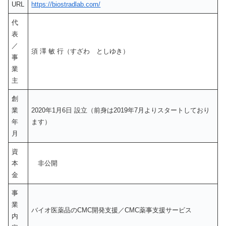
URL
https://biostradlab.com/
代
表
／
須 澤 敏 行（すざわ としゆき）
事
業
主
創
業
2020年1月6日 設立（前身は2019年7月よりスタートしており
年
ます）
月
資
本
非公開
金
事
業
バイオ医薬品のCMC開発支援／CMC薬事支援サービス
内