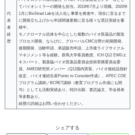
てバイオシミラーの開発も担当。2019年7月より現職。2020年
代
1月にBioStrad Labを法人化し事業を推進中。現在に至るまで
表
に開発立ち上げから申請関連業務に至る様々な受託実績を蓄
者
積中。
経
モノクローナル抗体を中心とした複数のバイオ医薬品の製造
歴
プロセス開発、ならびに、グローバルCMC分野の初期開発、
後期開発、治験申請、承認販売申請、上市後ライフサイクル
マネジメント等を経験。群馬大学客員教授、ICH Q12 EWGエ
キスパート、製薬協バイオ医薬品委員会技術実務委員会委
員、AMED研究班メンバー（Q12国内実装、バイオ後続品指針
改定、バイオ連続生産Points to Consider作成）、APEC COE
プログラム講師／BCRET講師（教育プログラム作成にも関
与）としても活動実績あり。特許出願、査読論文、学会発表
等多数あり。
経歴の詳細はお問い合わせください。
シェアする