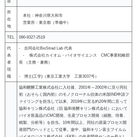
容
所
本社：神奈川県大和市
在
営業所：東京都（準備中）
地
TEL
090-9327-2519
代
‐ 合同会社BioStrad Lab 代表
表
- 株式会社カイオム・バイオサイエンス CMC事業戦略部
者
長 （主務・兼務）
現
職
‐ 博士(工学)（東京工業大学 工第3037号）
協和醗酵工業株式会社に入社後、2001年～2002年に亘り同社
初（おそらく国内初）のモノクローナル抗体の米国IND申請フ
ァイリングを担当して以来、2019年に至る約20年間に亘って
協和キリン株式会社（旧 協和発酵キリン株式会社）において
バイオ医薬品のCMC開発、生産プロセス開発（細胞、培養、
精製、分析等）を担当。10年間以上、同社の原薬プロセス開
発部門のヘッドとして従事。途中、協和キリン富士フイルム
バイオロジクス株式会社（FKB）の生産開発センター長とし